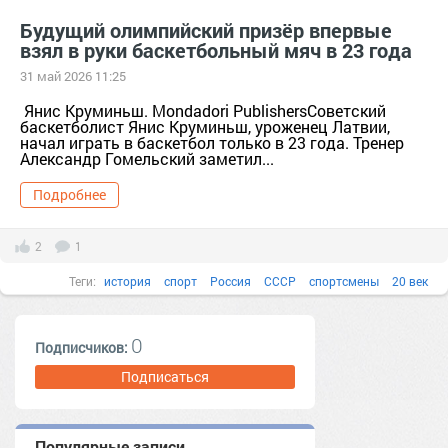
Будущий олимпийский призёр впервые
взял в руки баскетбольный мяч в 23 года
31 май 2026 11:25
Янис Круминьш. Mondadori PublishersСоветский
баскетболист Янис Круминьш, уроженец Латвии,
начал играть в баскетбол только в 23 года. Тренер
Александр Гомельский заметил...
Подробнее
2
1
Теги:
история
спорт
Россия
СССР
спортсмены
20 век
Латвия
баскетбол
олимпийские игры
известные люди
0
Подписчиков:
Все факты
Города и страны
1950-е
Подписаться
Популярные записи