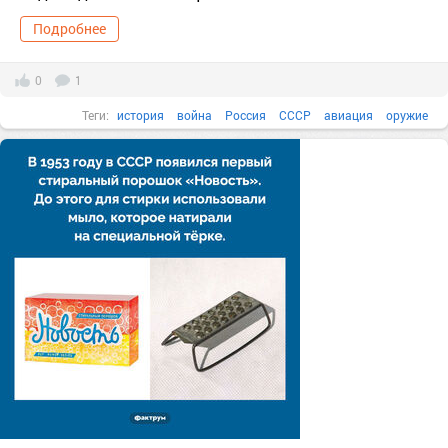
Подробнее
0
1
Теги:
история
война
Россия
СССР
авиация
оружие
изобретения
20 век
Вторая мировая война
Факты в картинках
Все факты
1940-е