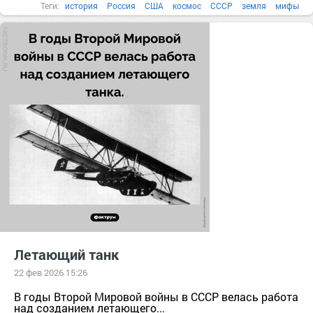
Теги:
история
Россия
США
космос
СССР
земля
мифы
изобретения
МКС
20 век
солнечная система
Все факты
Города и страны
1960-е
Летающий танк
22 фев 2026 15:26
В годы Второй Мировой войны в СССР велась работа
над созданием летающего...