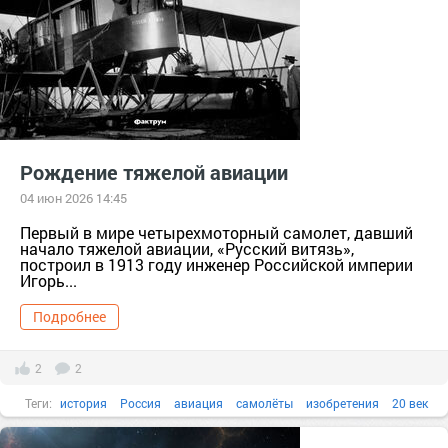
Рождение тяжелой авиации
04 июн 2026 14:45
Первый в мире четырехмоторный самолет, давший
начало тяжелой авиации, «Русский витязь»,
построил в 1913 году инженер Российской империи
Игорь...
Подробнее
2
2
Теги:
история
Россия
авиация
самолёты
изобретения
20 век
известные люди
Царская Россия
изобретатели