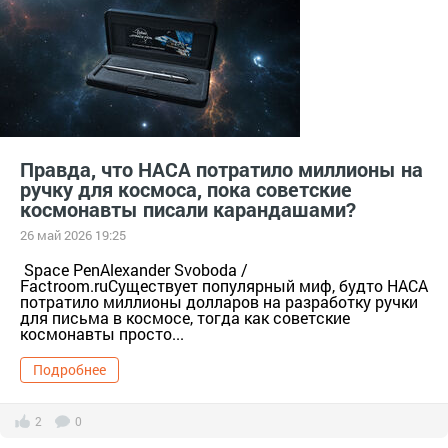
Факты в картинках
Все факты
1910-е
16.05.2022
04.09.2023
28.11.2024
Правда, что НАСА потратило миллионы на
ручку для космоса, пока советские
космонавты писали карандашами?
26 май 2026 19:25
Space PenAlexander Svoboda /
Factroom.ruСуществует популярный миф, будто НАСА
потратило миллионы долларов на разработку ручки
для письма в космосе, тогда как советские
космонавты просто...
Подробнее
2
0