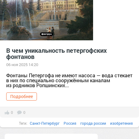
В чем уникальность петергофских
фонтанов
06 ноя 2025 14:20
Фонтаны Петергофа не имеют насоса — вода стекает
в них по специально сооружённым каналам
из родников Ропшинских...
Подробнее
0
0
Теги:
Санкт-Петербург
Россия
города россии
изобретения
Факты в картинках
Все факты
16.06.2024
14.03.2023