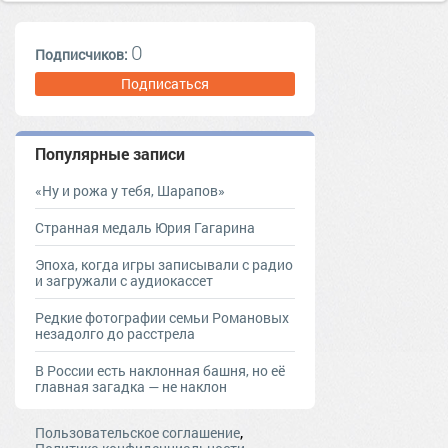
известные люди
Петр первый
Царская Россия
18 век
монархи
0
Подписчиков:
Все факты
1710-е
Подписаться
Популярные записи
«Ну и рожа у тебя, Шарапов»
Странная медаль Юрия Гагарина
Эпоха, когда игры записывали с радио
и загружали с аудиокассет
Редкие фотографии семьи Романовых
незадолго до расстрела
В России есть наклонная башня, но её
главная загадка — не наклон
,
Пользовательское соглашение
,