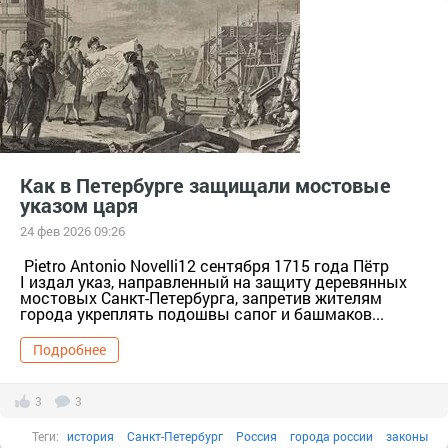
Петр первый
Царская Россия
18 век
монархи
Факты в картинках
Все факты
Города и страны
1710-е
English
Как в Петербурге защищали мостовые
указом царя
24 фев 2026 09:26
Pietro Antonio Novelli12 сентября 1715 года Пётр
I издал указ, направленный на защиту деревянных
мостовых Санкт-Петербурга, запретив жителям
города укреплять подошвы сапог и башмаков...
Подробнее
3
3
Теги:
история
Санкт-Петербург
Россия
города россии
законы