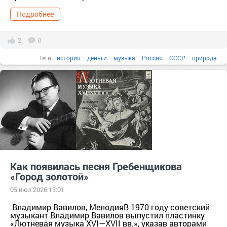
Подробнее
2
0
Теги:
история
деньги
музыка
Россия
СССР
природа
культура
нефть
общество
20 век
известные люди
музыканты
Факты в картинках
Все факты
1970-е
ABBA
Как появилась песня Гребенщикова
«Город золотой»
05 июл 2026 13:01
Владимир Вавилов, МелодияВ 1970 году советский
музыкант Владимир Вавилов выпустил пластинку
«Лютневая музыка XVI—XVII вв.», указав авторами