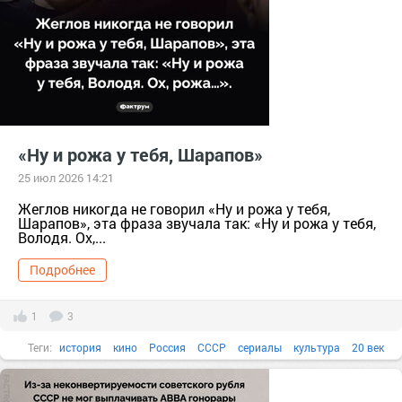
«Ну и рожа у тебя, Шарапов»
25 июл 2026 14:21
Жеглов никогда не говорил «Ну и рожа у тебя,
Шарапов», эта фраза звучала так: «Ну и рожа у тебя,
Володя. Ох,...
Подробнее
1
3
Теги:
история
кино
Россия
СССР
сериалы
культура
20 век
Факты в картинках
Все факты
1970-е
15.10.2023
28.01.2025