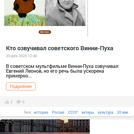
Кто озвучивал советского Винни-Пуха
23 дек 2025 12:40
В советском мультфильме Винни-Пуха озвучивал
Евгений Леонов, но его речь была ускорена
примерно...
Подробнее
2
0
Теги:
история
Россия
СССР
актеры
культура
20 век
известные люди
мультипликация
Факты в картинках
Все факты
1970-е
1960-е