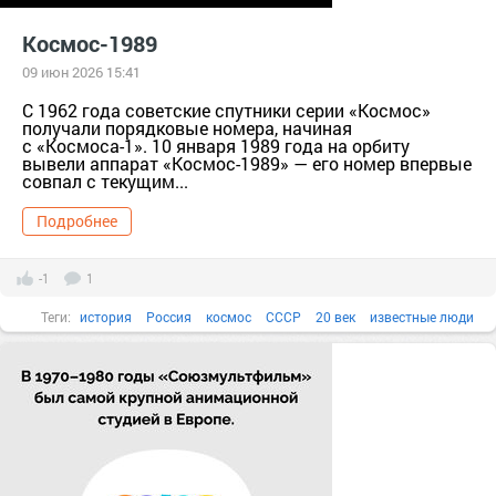
Космос-1989
09 июн 2026 15:41
С 1962 года советские спутники серии «Космос»
получали порядковые номера, начиная
с «Космоса-1». 10 января 1989 года на орбиту
вывели аппарат «Космос-1989» — его номер впервые
совпал с текущим...
Подробнее
-1
1
Теги:
история
Россия
космос
СССР
20 век
известные люди
изобретатели
Факты в картинках
Все факты
1980-е
Космические аппараты
1970-е
1960-е