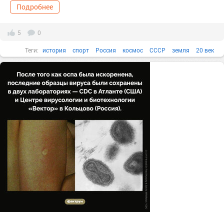
Подробнее
5
0
Теги:
история
спорт
Россия
космос
СССР
земля
20 век
шахматы
солнечная система
Факты в картинках
Все факты
Космические аппараты
1970-е