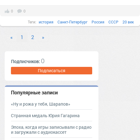
0
0
Теги:
история
Санкт-Петербург
Россия
СССР
20 век
Факты в картинках
Все факты
Города и страны
«
1
2
»
Современная Россия
1970-е
10 интересных фактов о России
11.06.2022
08.11.2023
0
Подписчиков:
Подписаться
Популярные записи
«Ну и рожа у тебя, Шарапов»
Странная медаль Юрия Гагарина
Эпоха, когда игры записывали с радио
и загружали с аудиокассет