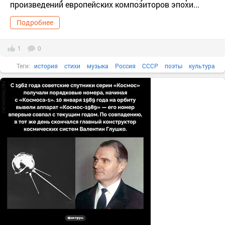
произведений европейских композиторов эпохи...
Подробнее
1
0
Теги:
история
стихи
музыка
Россия
СССР
поэты
культура
20 век
известные люди
музыканты
Все факты
1970-е