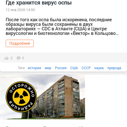
Где хранится вирус оспы
12 янв 2026 14:00
После того как оспа была искоренена, последние
образцы вируса были сохранены в двух
лабораториях — CDC в Атланте (США) и Центре
вирусологии и биотехнологии «Вектор» в Кольцово...
Подробнее
-2
0
Теги:
история
мир
Россия
США
СССР
наука
природа
города россии
медицина
20 век
вирусы
места
Факты в картинках
Все факты
Города и страны
Современная Россия
1970-е