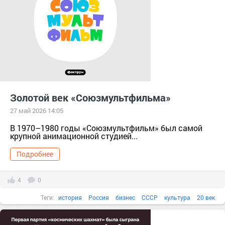
Золотой век «Союзмультфильма»
27 май 2026 14:05
В 1970–1980 годы «Союзмультфильм» был самой
крупной анимационной студией...
Подробнее
4
0
Теги:
история
Россия
бизнес
СССР
культура
20 век
мультипликация
Факты в картинках
Все факты
1980-е
1970-е