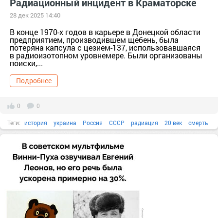
Радиационный инцидент в Краматорске
28 дек 2025 14:40
В конце 1970-х годов в карьере в Донецкой области
предприятием, производившем щебень, была
потеряна капсула с цезием-137, использовавшаяся
в радиоизотопном уровнемере. Были организованы
поиски,...
Подробнее
0
0
Теги:
история
украина
Россия
СССР
радиация
20 век
смерть
Все факты
Города и страны
1980-е
1970-е